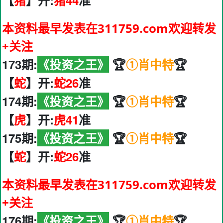
【
猪
】开:
猪44
准
本资料最早发表在311759.com欢迎转发
+关注
173期:
《投资之王》
🏆
①肖中特
🏆
【
蛇
】开:
蛇26
准
174期:
《投资之王》
🏆
①肖中特
🏆
【
虎
】开:
虎41
准
175期:
《投资之王》
🏆
①肖中特
🏆
【
蛇
】开:
蛇26
准
本资料最早发表在311759.com欢迎转发
+关注
176期:
《投资之王》
🏆
①肖中特
🏆