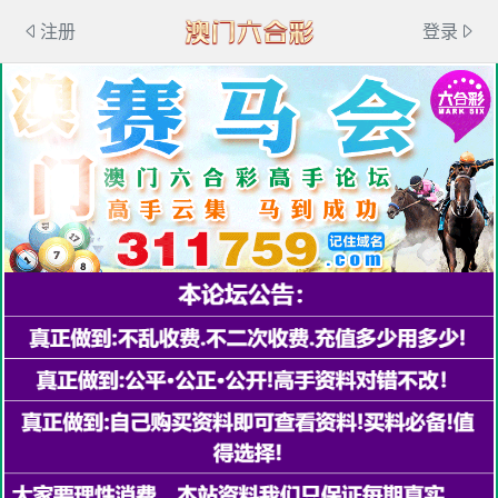
注册
登录