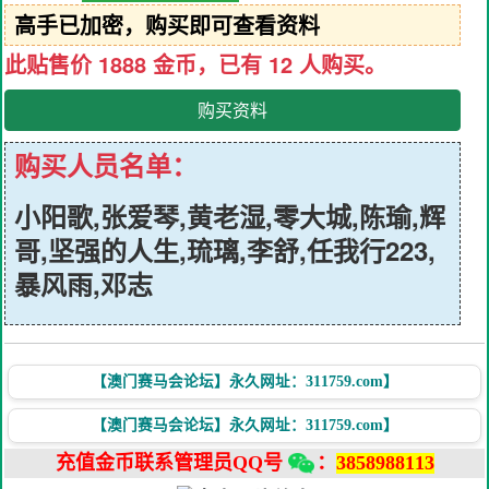
高手已加密，购买即可查看资料
此贴售价 1888 金币，已有 12 人购买。
购买资料
购买人员名单：
小阳歌,张爱琴,黄老湿,零大城,陈瑜,辉
哥,坚强的人生,琉璃,李舒,任我行223,
暴风雨,邓志
【澳门赛马会论坛】永久网址：311759.com】
【澳门赛马会论坛】永久网址：311759.com】
充值金币联系管理员QQ号
：
3858988113