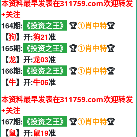
本资料最早发表在311759.com欢迎转发
+关注
164期:
《投资之王》
🏆
①肖中特
🏆
【
狗
】开:
狗21
准
165期:
《投资之王》
🏆
①肖中特
🏆
【
龙
】开:
龙03
准
166期:
《投资之王》
🏆
①肖中特
🏆
【
牛
】开:
牛06
准
本资料最早发表在311759.com欢迎转发
+关注
167期:
《投资之王》
🏆
①肖中特
🏆
【
鼠
】开:
鼠19
准