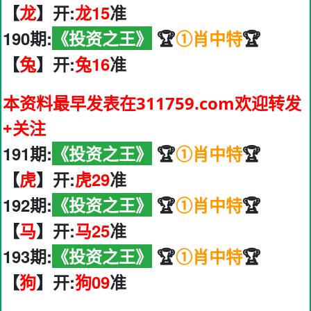
【
龙
】开:
龙15
准
190期:
《投资之王》
🏆
①肖中特
🏆
【
兔
】开:
兔16
准
本资料最早发表在311759.com欢迎转发
+关注
191期:
《投资之王》
🏆
①肖中特
🏆
【
虎
】开:
虎29
准
192期:
《投资之王》
🏆
①肖中特
🏆
【
马
】开:
马25
准
193期:
《投资之王》
🏆
①肖中特
🏆
【
狗
】开:
狗09
准