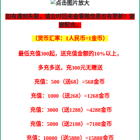
如有遇到失联，请及时回来查看微信是否有更新！谢
谢配合。
（货币汇率：1人民币=1金币）
最低充值300起，送充值金额的10%以上，
多充多送，充300元无赠送
充值：500（送68）=568金币
充值：1000（送268）=1268金币
充值：3000（送1288）=4288金币
充值：5000（送2188）=7188金币
充值：10000（送5880）=15880金币