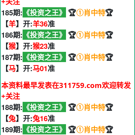
+关注
185期:
《投资之王》
🏆
①肖中特
🏆
【
羊
】开:
羊36
准
186期:
《投资之王》
🏆
①肖中特
🏆
【
猴
】开:
猴23
准
187期:
《投资之王》
🏆
①肖中特
🏆
【
马
】开:
马01
准
本资料最早发表在311759.com欢迎转发
+关注
188期:
《投资之王》
🏆
①肖中特
🏆
【
兔
】开:
兔16
准
189期:
《投资之王》
🏆
①肖中特
🏆