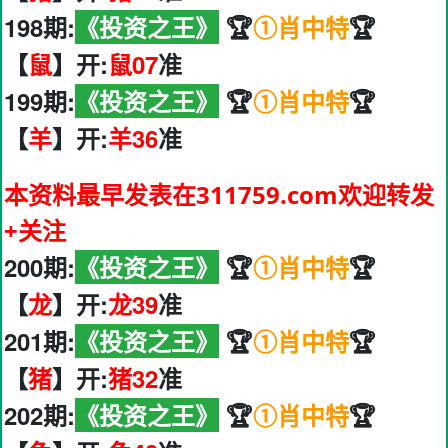
198期:
《投资之王》
🏆
①肖中特
🏆
【
鼠
】开:
鼠07
准
199期:
《投资之王》
🏆
①肖中特
🏆
【
羊
】开:
羊36
准
本资料最早发表在311759.com欢迎转发
+关注
200期:
《投资之王》
🏆
①肖中特
🏆
【
龙
】开:
龙39
准
201期:
《投资之王》
🏆
①肖中特
🏆
【
猪
】开:
猪32
准
202期:
《投资之王》
🏆
①肖中特
🏆