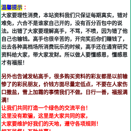
温馨提示
：
大家要理性消费，本站资料我们只保证每期真实，错对
难免，六合不是谁家自己开的，没有百分百包中的说
法。出错了大家要理解高手，不骂，不喷，因为错了他
自己也输钱。高手也很辛苦的，开完奖后你们赚钱了，
出去各种高档场所消费玩乐的时候，高手还在通宵研究
资料给大家，带大家发财。所以做人要懂感恩，懂感恩
才有福报！
另外也告诫发帖高手，很多购买资料的彩友都是以前输
惨了的彩民朋友，价钱方面尽量定低点，不要在人家伤
口撒盐，雪上加霜的事情我们不做。日行一善，福报满
满！
让我们共同打造一个绿色的交流平台！
这里没有欺骗，这里是大家共同的家，
大家要维护好我们的天地，遵守各项规则！