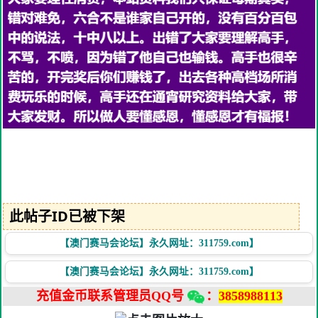
此帖子ID已被下架
【澳门赛马会论坛】永久网址：311759.com】
【澳门赛马会论坛】永久网址：311759.com】
充值金币联系管理员QQ号
：
3858988113