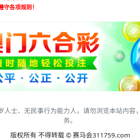
遵守各项规则！
岁人士、无民事行为能力人，请勿浏览本站内容
务。
版权所有 不得转载 © 赛马会311759.com