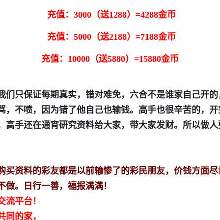
充值：3000（送1288）=4288金币
充值：5000（送2188）=7188金币
充值：10000（送5880）=15880金币
我们只保证每期真实，错对难免，六合不是谁家自己开的
骂，不喷，因为错了他自己也输钱。高手也很辛苦的，开
，高手还在通宵研究资料给大家，带大家发财。所以做人
购买资料的彩友都是以前输惨了的彩民朋友，价钱方面尽
不做。日行一善，福报满满！
交流平台！
共同的家，