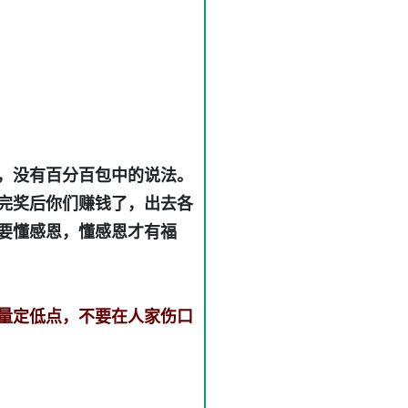
，没有百分百包中的说法。
完奖后你们赚钱了，出去各
要懂感恩，懂感恩才有福
量定低点，不要在人家伤口