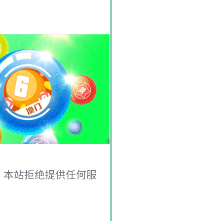
，本站拒绝提供任何服