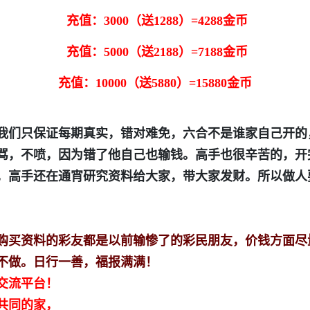
充值：3000（送1288）=4288金币
充值：5000（送2188）=7188金币
充值：10000（送5880）=15880金币
我们只保证每期真实，错对难免，六合不是谁家自己开的
骂，不喷，因为错了他自己也输钱。高手也很辛苦的，开
，高手还在通宵研究资料给大家，带大家发财。所以做人
购买资料的彩友都是以前输惨了的彩民朋友，价钱方面尽
不做。日行一善，福报满满！
交流平台！
共同的家，