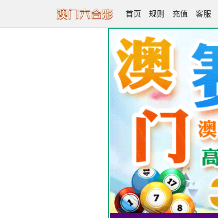
首页
赛马会311759.com
规则
充值
客服