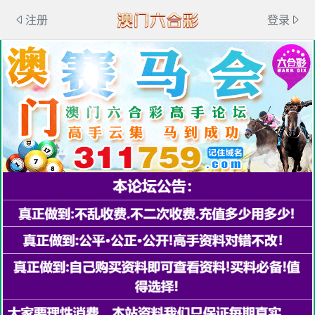
注册
登录