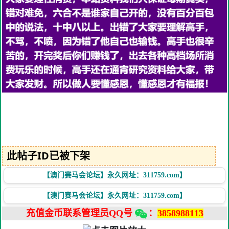
此帖子ID已被下架
【澳门赛马会论坛】永久网址：311759.com】
【澳门赛马会论坛】永久网址：311759.com】
充值金币联系管理员QQ号
：
3858988113